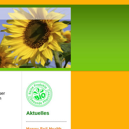
ser
n
Aktuelles
Haney-Soil-Health-