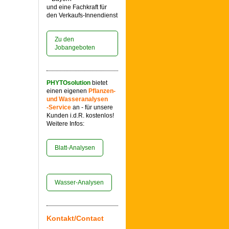
und eine Fachkraft für
den Verkaufs-Innendienst
Zu den
Jobangeboten
PHYTOsolution
bietet
einen eigenen
Pflanzen-
und Wasser
analysen
-Service
an - für unsere
Kunden i.d.R. kostenlos!
Weitere Infos:
Blatt-Analysen
Wasser-Analysen
Kontakt/Contact