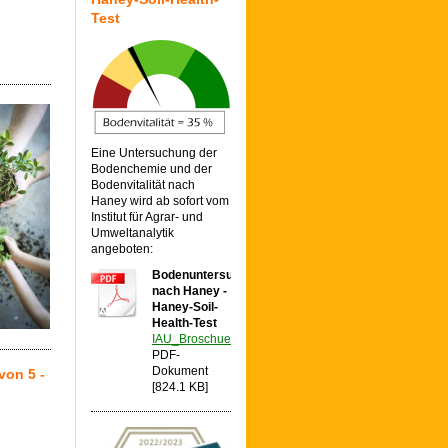
Test
Eine Untersuchung der
Bodenchemie und der
Bodenvitalität nach
Haney wird ab sofort vom
Institut für Agrar- und
Umweltanalytik
angeboten:
Bodenuntersuchung
nach Haney -
Haney-Soil-
Health-Test
IAU_Broschuere_HaneySoilTest_2025_web.pd[...]
PDF-
Dokument
von 5 -
[824.1 KB]