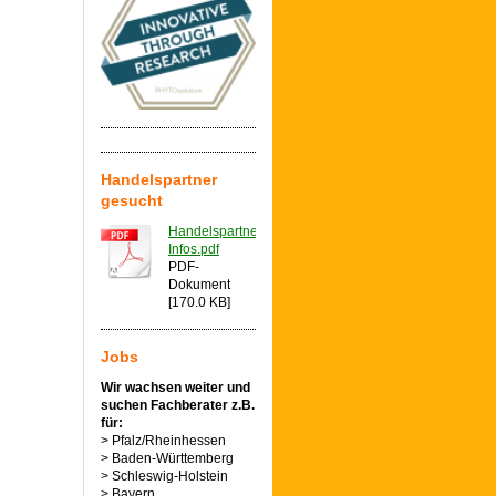
Handelspartner
gesucht
Handelspartner-
Infos.pdf
PDF-
Dokument
[170.0 KB]
Jobs
Wir wachsen weiter und
suchen Fachberater z.B.
für:
> Pfalz/Rheinhessen
> Baden-Württemberg
> Schleswig-Holstein
> Bayern