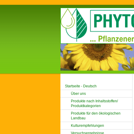
Startseite - Deutsch
Über uns
Produkte nach Inhaltsstoffen/
Produktkategorien
Produkte für den ökologischen
Landbau
Kulturempfehlungen
Versuchsergebnisse